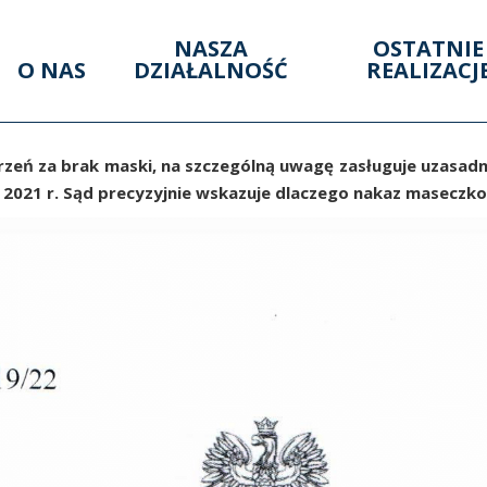
NASZA
OSTATNIE
O NAS
DZIAŁALNOŚĆ
REALIZACJ
zeń za brak maski, na szczególną uwagę zasługuje uzasadn
u 2021 r. Sąd precyzyjnie wskazuje dlaczego nakaz maseczk