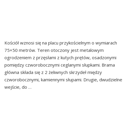
SERCA JEZUSOWEGO I
ŚW. LEONARDA W
BRZEŹNICY
Kościół wznosi się na placu przykościelnym o wymiarach
75×50 metrów. Teren otoczony jest metalowym
ogrodzeniem z przęsłami z kutych prętów, osadzonymi
pomiędzy czworobocznymi ceglanymi słupkami. Brama
główna składa się z 2 żeliwnych skrzydeł między
czworobocznymi, kamiennymi słupami. Drugie, dwudzielne
wejście, do …
Continued
KOZIENICE
MASKA SOPOT