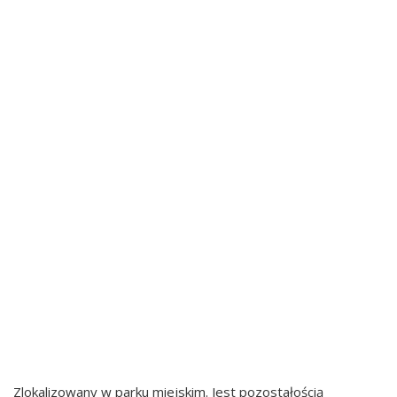
POWIAT BIERUŃSKO-
LĘDZIŃSKI GMINY
POWIAT BIERUŃSKO-
LĘDZIŃSKI
GOŚCINO
IZABELIN
SKARBCZYK
Zlokalizowany w parku miejskim. Jest pozostałością