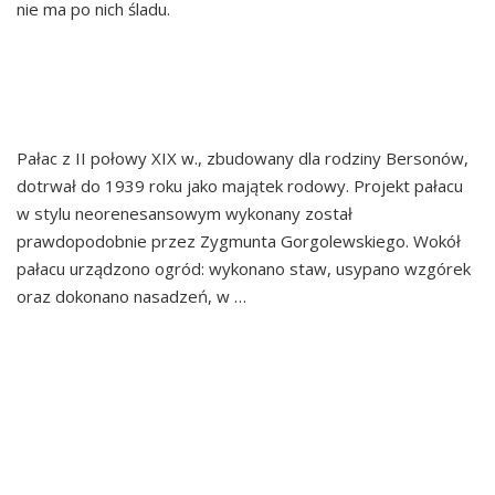
nie ma po nich śladu.
PAŁAC I PARK W
BOGLEWICACH
Pałac z II połowy XIX w., zbudowany dla rodziny Bersonów,
dotrwał do 1939 roku jako majątek rodowy. Projekt pałacu
w stylu neorenesansowym wykonany został
prawdopodobnie przez Zygmunta Gorgolewskiego. Wokół
pałacu urządzono ogród: wykonano staw, usypano wzgórek
oraz dokonano nasadzeń, w …
Continued
JASIENIEC
KOŚCIÓŁ PARAFIALNY
P.W. NAJŚWIĘTSZEGO