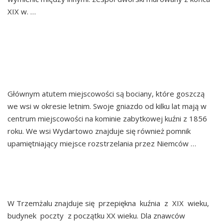
XIX w. …
Continued
TRZEMESZNO
WYDARTOWO
Głównym atutem miejscowości są bociany, które goszczą
we wsi w okresie letnim. Swoje gniazdo od kilku lat mają w
centrum miejscowości na kominie zabytkowej kuźni z 1856
roku. We wsi Wydartowo znajduje się również pomnik
upamiętniający miejsce rozstrzelania przez Niemców …
Continued
TRZEMŻAL
W Trzemżalu znajduje się przepiękna kuźnia z XIX wieku,
budynek poczty z początku XX wieku. Dla znawców