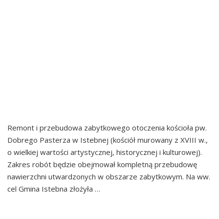
ZABYTKOWEGO
KOŚCIOŁA W RAMACH
REWITALIZACJI ZESPOŁU
ZABYTKOWEGO
CENTRUM WSI ISTEBNA
Remont i przebudowa zabytkowego otoczenia kościoła pw.
Dobrego Pasterza w Istebnej (kościół murowany z XVIII w.,
o wielkiej wartości artystycznej, historycznej i kulturowej).
Zakres robót będzie obejmował kompletną przebudowę
nawierzchni utwardzonych w obszarze zabytkowym. Na ww.
cel Gmina Istebna złożyła …
Continued
REMONT