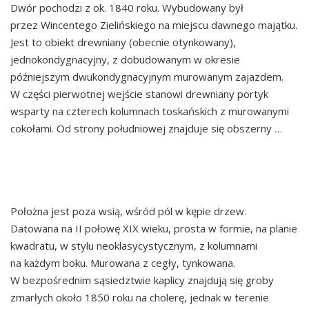
Dwór pochodzi z ok. 1840 roku. Wybudowany był
przez Wincentego Zielińskiego na miejscu dawnego majątku.
Jest to obiekt drewniany (obecnie otynkowany),
jednokondygnacyjny, z dobudowanym w okresie
późniejszym dwukondygnacyjnym murowanym zajazdem.
W części pierwotnej wejście stanowi drewniany portyk
wsparty na czterech kolumnach toskańskich z murowanymi
cokołami. Od strony południowej znajduje się obszerny …
Continued
KAPLICA W GOŁĘBIOWIE
Położna jest poza wsią, wśród pól w kępie drzew.
Datowana na II połowę XIX wieku, prosta w formie, na planie
kwadratu, w stylu neoklasycystycznym, z kolumnami
na każdym boku. Murowana z cegły, tynkowana.
W bezpośrednim sąsiedztwie kaplicy znajdują się groby
zmarłych około 1850 roku na cholerę, jednak w terenie