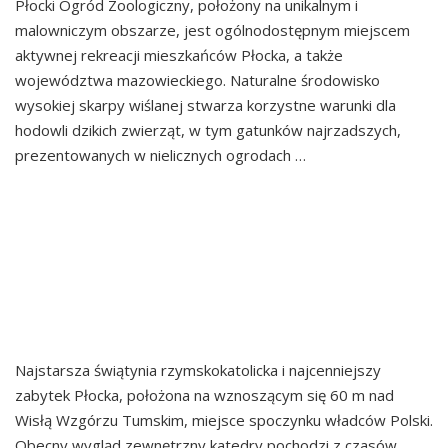
Płocki Ogród Zoologiczny, położony na unikalnym i
malowniczym obszarze, jest ogólnodostępnym miejscem
aktywnej rekreacji mieszkańców Płocka, a także
województwa mazowieckiego. Naturalne środowisko
wysokiej skarpy wiślanej stwarza korzystne warunki dla
hodowli dzikich zwierząt, w tym gatunków najrzadszych,
prezentowanych w nielicznych ogrodach …
Continued
BAZYLIKA KATEDRALNA
WNIEBOWZIĘCIA
NAJŚWIĘTSZEJ MARYI
PANNY W PŁOCKU
Najstarsza świątynia rzymskokatolicka i najcenniejszy
zabytek Płocka, położona na wznoszącym się 60 m nad
Wisłą Wzgórzu Tumskim, miejsce spoczynku władców Polski.
Obecny wygląd zewnętrzny katedry pochodzi z czasów