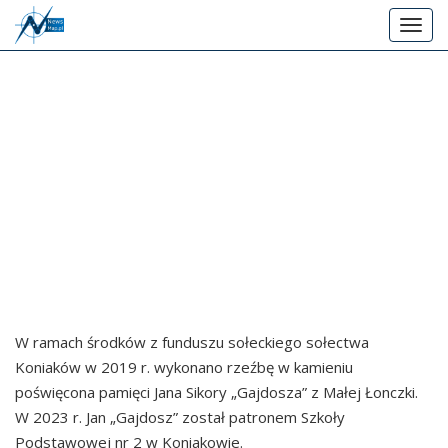
P
T
r
o
z
g
e
g
j
MIASTO SŁUPSK MASKA
l
d
e
ź
n
d
RZEŹBA JANA SIKORY
a
o
v
„GAJDOSZA” Z MAŁEJ
g
i
g
ł
ŁONCZKI – KONIAKÓW
a
ó
t
w
i
n
W ramach środków z funduszu sołeckiego sołectwa
o
e
Koniaków w 2019 r. wykonano rzeźbę w kamieniu
n
j
poświęcona pamięci Jana Sikory „Gajdosza” z Małej Łonczki.
t
W 2023 r. Jan „Gajdosz” został patronem Szkoły
r
Podstawowej nr 2 w Koniakowie.