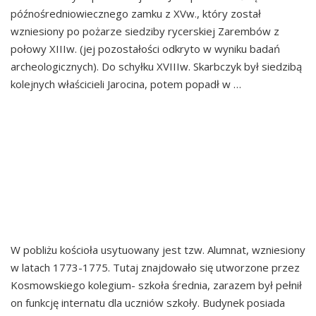
późnośredniowiecznego zamku z XVw., który został
wzniesiony po pożarze siedziby rycerskiej Zarembów z
połowy XIIIw. (jej pozostałości odkryto w wyniku badań
archeologicznych). Do schyłku XVIIIw. Skarbczyk był siedzibą
kolejnych właścicieli Jarocina, potem popadł w …
Continued
BOLESZKOWICE
ZARĘBY KOŚCIELNE
ALUMNAT
W pobliżu kościoła usytuowany jest tzw. Alumnat, wzniesiony
w latach 1773-1775. Tutaj znajdowało się utworzone przez
Kosmowskiego kolegium- szkoła średnia, zarazem był pełnił
on funkcję internatu dla uczniów szkoły. Budynek posiada