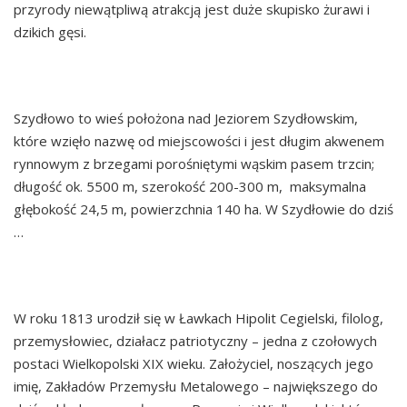
przyrody niewątpliwą atrakcją jest duże skupisko żurawi i
dzikich gęsi.
SZYDŁOWO
Szydłowo to wieś położona nad Jeziorem Szydłowskim,
które wzięło nazwę od miejscowości i jest długim akwenem
rynnowym z brzegami porośniętymi wąskim pasem trzcin;
długość ok. 5500 m, szerokość 200-300 m, maksymalna
głębokość 24,5 m, powierzchnia 140 ha. W Szydłowie do dziś
…
Continued
ŁAWKI
W roku 1813 urodził się w Ławkach Hipolit Cegielski, filolog,
przemysłowiec, działacz patriotyczny – jedna z czołowych
postaci Wielkopolski XIX wieku. Założyciel, noszących jego
imię, Zakładów Przemysłu Metalowego – największego do