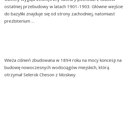
ostatniej przebudowy w latach 1901-1903. Główne wejście
do bazyliki znajduje się od strony zachodniej, natomiast
prezbiterium …
Continued
WIEŻA CIŚNIEŃ W
PŁOCKU
Wieża ciśnień zbudowana w 1894 roku na mocy koncesji na
budowę nowoczesnych wodociągów miejskich, którą
otrzymał Selerok Cheson z Moskwy.
ZALEW SOBÓTKA
RAFINERIA PŁOCK PKN
ORLEN