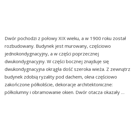
DWÓR I PARK W
WARPĘSACH
Dwór pochodzi z połowy XIX wieku, a w 1900 roku został
rozbudowany. Budynek jest murowany, częściowo
jednokondygnacyjny, a w części poprzecznej
dwukondygnacyjny. W części bocznej znajduje się
dwukondygnacyjna okrągła dość szeroka wieża. Z zewnątrz
budynek zdobią ryzality pod dachem, okna częściowo
zakończone półkoliście, dekoracje architektoniczne:
półkolumny i obramowanie okien. Dwór otacza okazały …
Continued
DWÓR I PARK W
TUROWICACH