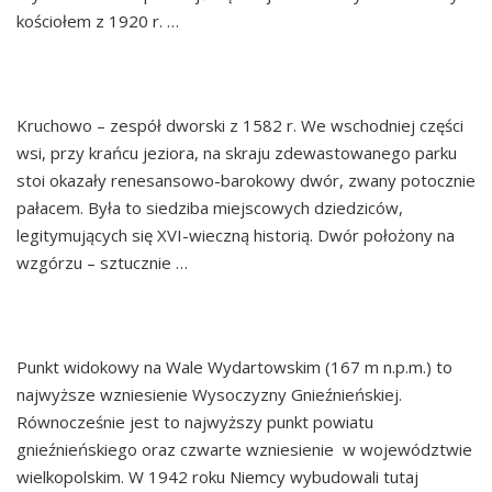
kościołem z 1920 r. …
Continued
KRUCHOWO
Kruchowo – zespół dworski z 1582 r. We wschodniej części
wsi, przy krańcu jeziora, na skraju zdewastowanego parku
stoi okazały renesansowo-barokowy dwór, zwany potocznie
pałacem. Była to siedziba miejscowych dziedziców,
legitymujących się XVI-wieczną historią. Dwór położony na
wzgórzu – sztucznie …
Continued
DUSZNO
Punkt widokowy na Wale Wydartowskim (167 m n.p.m.) to
najwyższe wzniesienie Wysoczyzny Gnieźnieńskiej.
Równocześnie jest to najwyższy punkt powiatu
gnieźnieńskiego oraz czwarte wzniesienie w województwie
wielkopolskim. W 1942 roku Niemcy wybudowali tutaj