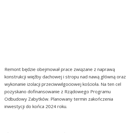
ZABYTKOWEGO
KOŚCIOŁA
PARAFIALNEGO ŚW.
PIOTRA I PAWŁA W
JAWORZYNCE
Remont będzie obejmował prace związane z naprawą
konstrukcji więźby dachowej i stropu nad nawą główną oraz
wykonanie izolacji przeciwwilgociowej kościoła. Na ten cel
pozyskano dofinansowanie z Rządowego Programu
Odbudowy Zabytków. Planowany termin zakończenia
inwestycji do końca 2024 roku.
ZOO W PŁOCKU