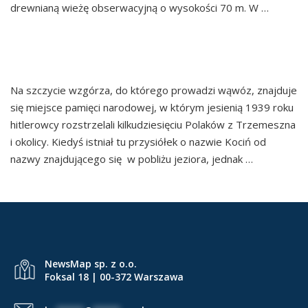
drewnianą wieżę obserwacyjną o wysokości 70 m. W …
Continued
CYTRYNOWO
Na szczycie wzgórza, do którego prowadzi wąwóz, znajduje
się miejsce pamięci narodowej, w którym jesienią 1939 roku
hitlerowcy rozstrzelali kilkudziesięciu Polaków z Trzemeszna
i okolicy. Kiedyś istniał tu przysiółek o nazwie Kociń od
nazwy znajdującego się w pobliżu jeziora, jednak …
Continued
NewsMap sp. z o.o.
Foksal 18 | 00-372 Warszawa