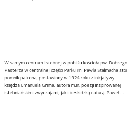
e
REMONT
ś
KONSERWATORSKI
c
i
POMNIKA IM. PAWŁA
STALMACHA W ISTEBNEJ
W samym centrum Istebnej w pobliżu kościoła pw. Dobrego
Pasterza w centralnej części Parku im. Pawła Stalmacha stoi
pomnik patrona, postawiony w 1924 roku z inicjatywy
księdza Emanuela Grima, autora m.in. poezji inspirowanej
istebniańskimi zwyczajami, jak i beskidzką naturą. Paweł …
Continued
WYKONANIE
BEZPOŚREDNIEGO
OTOCZENIA