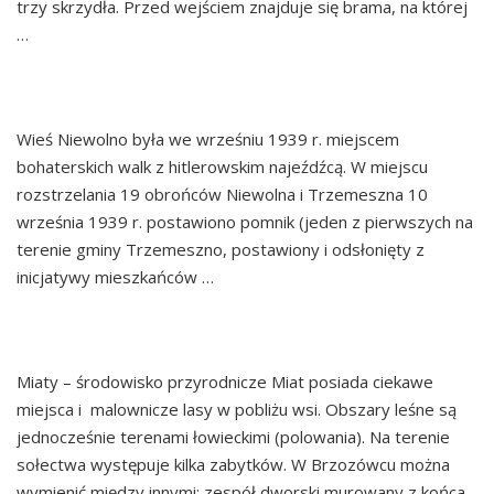
trzy skrzydła. Przed wejściem znajduje się brama, na której
…
Continued
NIEWOLNO
Wieś Niewolno była we wrześniu 1939 r. miejscem
bohaterskich walk z hitlerowskim najeźdźcą. W miejscu
rozstrzelania 19 obrońców Niewolna i Trzemeszna 10
września 1939 r. postawiono pomnik (jeden z pierwszych na
terenie gminy Trzemeszno, postawiony i odsłonięty z
inicjatywy mieszkańców …
Continued
MIATY
Miaty – środowisko przyrodnicze Miat posiada ciekawe
miejsca i malownicze lasy w pobliżu wsi. Obszary leśne są
jednocześnie terenami łowieckimi (polowania). Na terenie
sołectwa występuje kilka zabytków. W Brzozówcu można
wymienić między innymi: zespół dworski murowany z końca