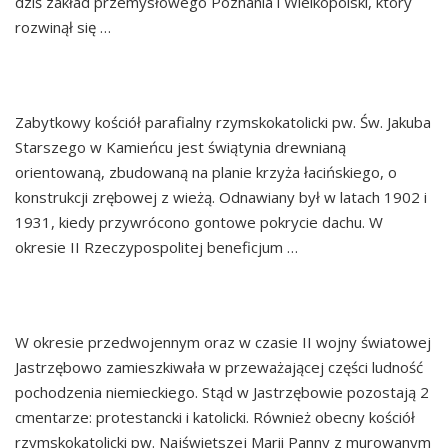
dziś zakład przemysłowego Poznania i Wielkopolski, który
rozwinął się …
Continued
KAMIENIEC
Zabytkowy kościół parafialny rzymskokatolicki pw. Św. Jakuba
Starszego w Kamieńcu jest świątynia drewnianą
orientowaną, zbudowaną na planie krzyża łacińskiego, o
konstrukcji zrębowej z wieżą. Odnawiany był w latach 1902 i
1931, kiedy przywrócono gontowe pokrycie dachu. W
okresie II Rzeczypospolitej beneficjum …
Continued
JASTRZĘBOWO
W okresie przedwojennym oraz w czasie II wojny światowej
Jastrzębowo zamieszkiwała w przeważającej części ludność
pochodzenia niemieckiego. Stąd w Jastrzębowie pozostają 2
cmentarze: protestancki i katolicki. Również obecny kościół
rzymskokatolicki pw. Najświętszej Marii Panny z murowanym