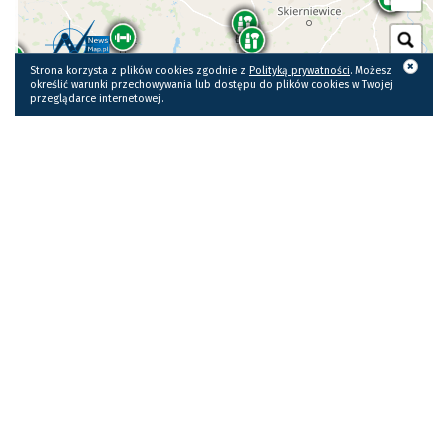
KLIKNIJ, ABY PRZEJŚĆ DO WIDOKU
MAPY W PEŁNYM EKRAN