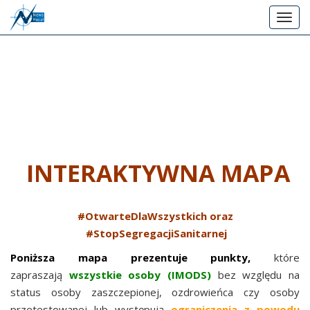
P
T
r
o
z
g
e
g
j
l
d
e
ź
n
d
a
o
v
g
INTERAKTYWNA MAPA
i
g
ł
a
ó
t
w
#OtwarteDlaWszystkich oraz
i
n
#StopSegregacjiSanitarnej
o
e
Poniższa mapa prezentuje punkty,
które
n
j
zapraszają
wszystkie osoby (IMODS)
bez względu na
t
status osoby zaszczepionej, ozdrowieńca czy osoby
r
przetestowanej lub występują
ograniczenia z powodu