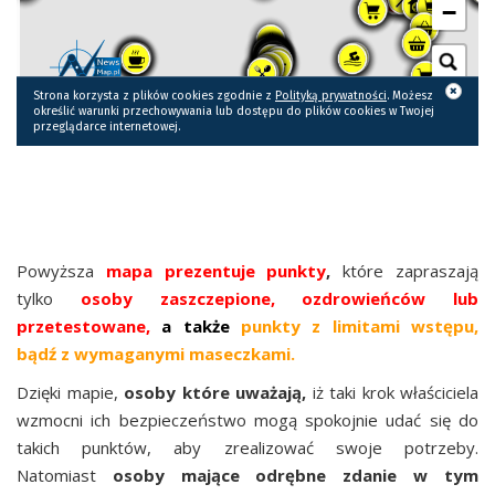
KLIKNIJ, ABY PRZEJŚĆ DO WIDOKU
MAPY W PEŁNYM EKRAN
Powyższa
mapa prezentuje punkty
,
które zapraszają
tylko
osoby zaszczepione, ozdrowieńców lub
przetestowane,
a także
punkty z limitami wstępu,
bądź z wymaganymi maseczkami.
Dzięki mapie,
osoby które uważają,
iż taki krok właściciela
wzmocni ich bezpieczeństwo mogą spokojnie udać się do
takich punktów, aby zrealizować swoje potrzeby.
Natomiast
osoby mające odrębne zdanie w tym