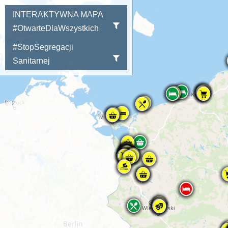
INTERAKTYWNA MAPA
#OtwarteDlaWszystkich
#StopSegregacji
Sanitarnej
"
"
"
"
"
marker.bindTooltip("ENEA Stadion", { className: 'custom-tooltip', // używamy n
pionie });