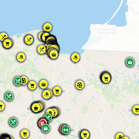
aszego stylu CSS permanent: false, // tooltip tylko przy hover direction: 'top