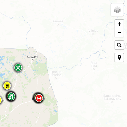
+
−
', // pokazuje się nad markerem offset: [0, -10] // delikatne przesunięcie w