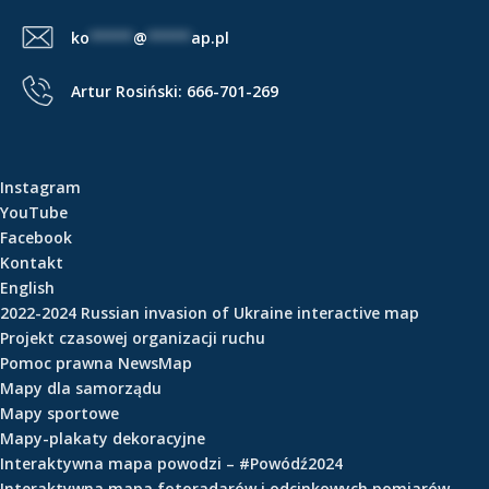
e
ko
*****
@
*****
ap.pl
ś
c
Artur Rosiński:
666-701-269
i
Instagram
YouTube
Facebook
Kontakt
English
2022-2024 Russian invasion of Ukraine interactive map
Projekt czasowej organizacji ruchu
Pomoc prawna NewsMap
Mapy dla samorządu
Mapy sportowe
Mapy-plakaty dekoracyjne
Interaktywna mapa powodzi – #Powódź2024
Interaktywna mapa fotoradarów i odcinkowych pomiarów