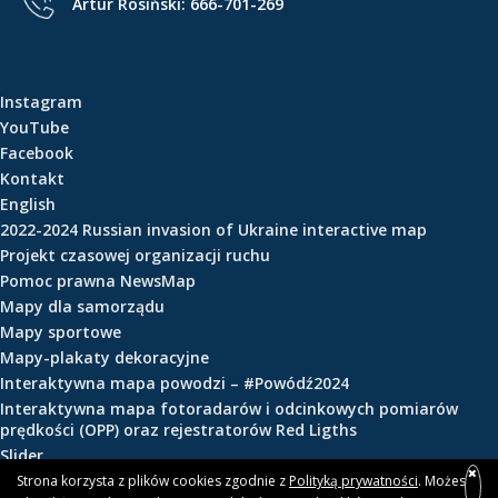
Artur Rosiński:
666-701-269
e
ś
c
i
Instagram
YouTube
Facebook
Kontakt
English
2022-2024 Russian invasion of Ukraine interactive map
Projekt czasowej organizacji ruchu
Pomoc prawna NewsMap
Mapy dla samorządu
Mapy sportowe
Mapy-plakaty dekoracyjne
Interaktywna mapa powodzi – #Powódź2024
Interaktywna mapa fotoradarów i odcinkowych pomiarów
prędkości (OPP) oraz rejestratorów Red Ligths
Slider
Strona korzysta z plików cookies zgodnie z
Polityką prywatności
. Możesz