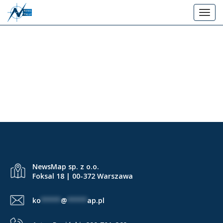
P
T
r
o
z
g
e
g
j
GMINNY OŚRODEK
l
d
e
SPORTU W BOJANOWIE 2
ź
n
d
a
o
v
g
i
g
ł
a
ó
t
w
i
NewsMap sp. z o.o.
n
o
Foksal 18 | 00-372 Warszawa
e
n
j
ko
*****
@
*****
ap.pl
t
r