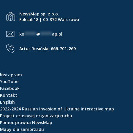
e
ś
NewsMap sp. z o.o.
c
Foksal 18 | 00-372 Warszawa
i
ko
*****
@
*****
ap.pl
Artur Rosiński:
666-701-269
Instagram
YouTube
Facebook
Kontakt
English
2022-2024 Russian invasion of Ukraine interactive map
Projekt czasowej organizacji ruchu
Pomoc prawna NewsMap
Mapy dla samorządu