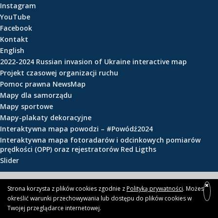
Instagram
e
YouTube
ś
Facebook
c
Kontakt
i
English
2022-2024 Russian invasion of Ukraine interactive map
Projekt czasowej organizacji ruchu
Pomoc prawna NewsMap
Mapy dla samorządu
Mapy sportowe
Mapy-plakaty dekoracyjne
Interaktywna mapa powodzi – #Powódź2024
Interaktywna mapa fotoradarów i odcinkowych pomiarów
prędkości (OPP) oraz rejestratorów Red Ligths
Slider
© 2026 newsmap.pl
Strona korzysta z plików cookies zgodnie z
Polityką prywatności
. Możesz
określić warunki przechowywania lub dostępu do plików cookies w
Twojej przeglądarce internetowej.