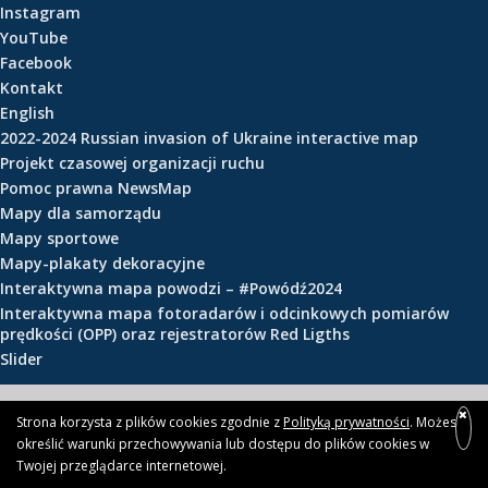
Instagram
e
YouTube
ś
Facebook
c
Kontakt
i
English
2022-2024 Russian invasion of Ukraine interactive map
Projekt czasowej organizacji ruchu
Pomoc prawna NewsMap
Mapy dla samorządu
Mapy sportowe
Mapy-plakaty dekoracyjne
Interaktywna mapa powodzi – #Powódź2024
Interaktywna mapa fotoradarów i odcinkowych pomiarów
prędkości (OPP) oraz rejestratorów Red Ligths
Slider
© 2026 newsmap.pl
Strona korzysta z plików cookies zgodnie z
Polityką prywatności
. Możesz
określić warunki przechowywania lub dostępu do plików cookies w
Twojej przeglądarce internetowej.