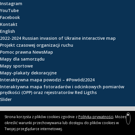
Instagram
e
YouTube
ś
Facebook
c
Kontakt
i
English
2022-2024 Russian invasion of Ukraine interactive map
Projekt czasowej organizacji ruchu
Pomoc prawna NewsMap
Mapy dla samorządu
Mapy sportowe
Mapy-plakaty dekoracyjne
Interaktywna mapa powodzi – #Powódź2024
Interaktywna mapa fotoradarów i odcinkowych pomiarów
prędkości (OPP) oraz rejestratorów Red Ligths
Slider
© 2026 newsmap.pl
Strona korzysta z plików cookies zgodnie z
Polityką prywatności
. Możesz
określić warunki przechowywania lub dostępu do plików cookies w
Twojej przeglądarce internetowej.