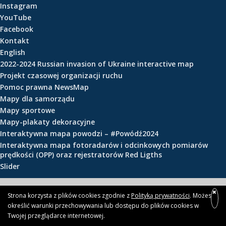
Instagram
e
YouTube
ś
Facebook
c
Kontakt
i
English
2022-2024 Russian invasion of Ukraine interactive map
Projekt czasowej organizacji ruchu
Pomoc prawna NewsMap
Mapy dla samorządu
Mapy sportowe
Mapy-plakaty dekoracyjne
Interaktywna mapa powodzi – #Powódź2024
Interaktywna mapa fotoradarów i odcinkowych pomiarów
prędkości (OPP) oraz rejestratorów Red Ligths
Slider
© 2026 newsmap.pl
Strona korzysta z plików cookies zgodnie z
Polityką prywatności
. Możesz
określić warunki przechowywania lub dostępu do plików cookies w
Twojej przeglądarce internetowej.