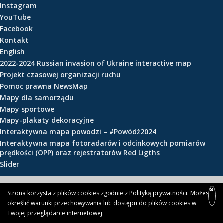
Instagram
e
YouTube
ś
Facebook
c
Kontakt
i
English
2022-2024 Russian invasion of Ukraine interactive map
Projekt czasowej organizacji ruchu
Pomoc prawna NewsMap
Mapy dla samorządu
Mapy sportowe
Mapy-plakaty dekoracyjne
Interaktywna mapa powodzi – #Powódź2024
Interaktywna mapa fotoradarów i odcinkowych pomiarów
prędkości (OPP) oraz rejestratorów Red Ligths
Slider
© 2026 newsmap.pl
Strona korzysta z plików cookies zgodnie z
Polityką prywatności
. Możesz
określić warunki przechowywania lub dostępu do plików cookies w
Twojej przeglądarce internetowej.