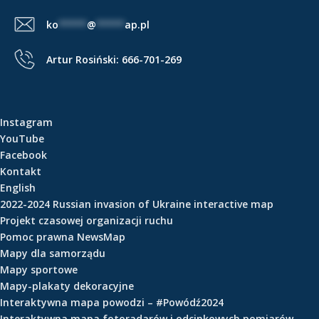
e
ko
*****
@
*****
ap.pl
ś
c
Artur Rosiński:
666-701-269
i
Instagram
YouTube
Facebook
Kontakt
English
2022-2024 Russian invasion of Ukraine interactive map
Projekt czasowej organizacji ruchu
Pomoc prawna NewsMap
Mapy dla samorządu
Mapy sportowe
Mapy-plakaty dekoracyjne
Interaktywna mapa powodzi – #Powódź2024
Interaktywna mapa fotoradarów i odcinkowych pomiarów