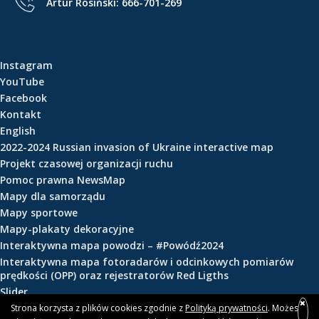
Artur Rosiński:
666-701-269
e
ś
c
i
Instagram
YouTube
Facebook
Kontakt
English
2022-2024 Russian invasion of Ukraine interactive map
Projekt czasowej organizacji ruchu
Pomoc prawna NewsMap
Mapy dla samorządu
Mapy sportowe
Mapy-plakaty dekoracyjne
Interaktywna mapa powodzi – #Powódź2024
Interaktywna mapa fotoradarów i odcinkowych pomiarów
prędkości (OPP) oraz rejestratorów Red Ligths
Slider
Strona korzysta z plików cookies zgodnie z
Polityką prywatności
. Możesz