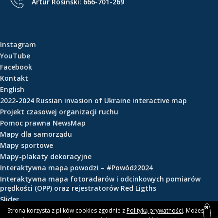
Artur Rosiński:
666-701-269
e
ś
c
i
Instagram
YouTube
Facebook
Kontakt
English
2022-2024 Russian invasion of Ukraine interactive map
Projekt czasowej organizacji ruchu
Pomoc prawna NewsMap
Mapy dla samorządu
Mapy sportowe
Mapy-plakaty dekoracyjne
Interaktywna mapa powodzi – #Powódź2024
Interaktywna mapa fotoradarów i odcinkowych pomiarów
prędkości (OPP) oraz rejestratorów Red Ligths
Slider
Strona korzysta z plików cookies zgodnie z
Polityką prywatności
. Możesz