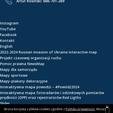
Artur Rosiński:
666-701-269
e
ś
c
i
Instagram
YouTube
Facebook
Kontakt
English
2022-2024 Russian invasion of Ukraine interactive map
Projekt czasowej organizacji ruchu
Pomoc prawna NewsMap
Mapy dla samorządu
Mapy sportowe
Mapy-plakaty dekoracyjne
Interaktywna mapa powodzi – #Powódź2024
Interaktywna mapa fotoradarów i odcinkowych pomiarów
prędkości (OPP) oraz rejestratorów Red Ligths
Slider
Strona korzysta z plików cookies zgodnie z
Polityką prywatności
. Możesz