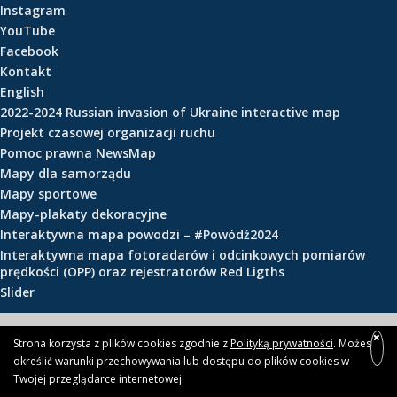
Instagram
e
YouTube
ś
Facebook
c
Kontakt
i
English
2022-2024 Russian invasion of Ukraine interactive map
Projekt czasowej organizacji ruchu
Pomoc prawna NewsMap
Mapy dla samorządu
Mapy sportowe
Mapy-plakaty dekoracyjne
Interaktywna mapa powodzi – #Powódź2024
Interaktywna mapa fotoradarów i odcinkowych pomiarów
prędkości (OPP) oraz rejestratorów Red Ligths
Slider
© 2026 newsmap.pl
Strona korzysta z plików cookies zgodnie z
Polityką prywatności
. Możesz
określić warunki przechowywania lub dostępu do plików cookies w
Twojej przeglądarce internetowej.