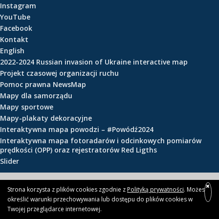
Instagram
e
YouTube
ś
Facebook
c
Kontakt
i
English
2022-2024 Russian invasion of Ukraine interactive map
Projekt czasowej organizacji ruchu
Pomoc prawna NewsMap
Mapy dla samorządu
Mapy sportowe
Mapy-plakaty dekoracyjne
Interaktywna mapa powodzi – #Powódź2024
Interaktywna mapa fotoradarów i odcinkowych pomiarów
prędkości (OPP) oraz rejestratorów Red Ligths
Slider
© 2026 newsmap.pl
Strona korzysta z plików cookies zgodnie z
Polityką prywatności
. Możesz
określić warunki przechowywania lub dostępu do plików cookies w
Twojej przeglądarce internetowej.