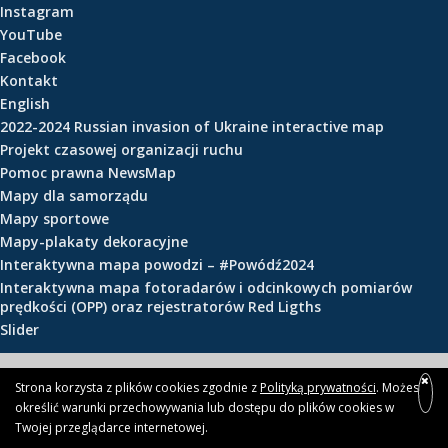
Instagram
e
YouTube
ś
Facebook
c
Kontakt
i
English
2022-2024 Russian invasion of Ukraine interactive map
Projekt czasowej organizacji ruchu
Pomoc prawna NewsMap
Mapy dla samorządu
Mapy sportowe
Mapy-plakaty dekoracyjne
Interaktywna mapa powodzi – #Powódź2024
Interaktywna mapa fotoradarów i odcinkowych pomiarów
prędkości (OPP) oraz rejestratorów Red Ligths
Slider
© 2026 newsmap.pl
Strona korzysta z plików cookies zgodnie z
Polityką prywatności
. Możesz
określić warunki przechowywania lub dostępu do plików cookies w
Twojej przeglądarce internetowej.