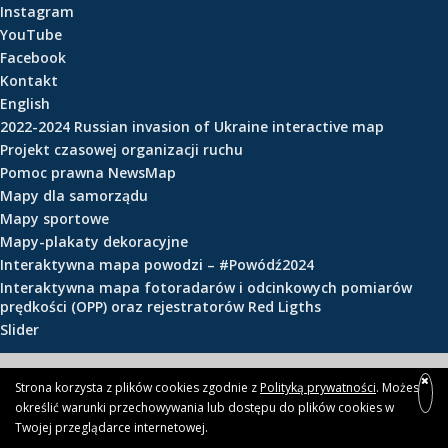
Instagram
e
YouTube
ś
Facebook
c
Kontakt
i
English
2022-2024 Russian invasion of Ukraine interactive map
Projekt czasowej organizacji ruchu
Pomoc prawna NewsMap
Mapy dla samorządu
Mapy sportowe
Mapy-plakaty dekoracyjne
Interaktywna mapa powodzi – #Powódź2024
Interaktywna mapa fotoradarów i odcinkowych pomiarów
prędkości (OPP) oraz rejestratorów Red Ligths
Slider
© 2026 newsmap.pl
Strona korzysta z plików cookies zgodnie z
Polityką prywatności
. Możesz
określić warunki przechowywania lub dostępu do plików cookies w
Twojej przeglądarce internetowej.