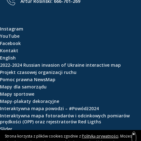
Artur Rosiński:
666-701-269
e
ś
c
i
Instagram
YouTube
Facebook
Kontakt
English
2022-2024 Russian invasion of Ukraine interactive map
Projekt czasowej organizacji ruchu
Pomoc prawna NewsMap
Mapy dla samorządu
Mapy sportowe
Mapy-plakaty dekoracyjne
Interaktywna mapa powodzi – #Powódź2024
Interaktywna mapa fotoradarów i odcinkowych pomiarów
prędkości (OPP) oraz rejestratorów Red Ligths
Slider
Strona korzysta z plików cookies zgodnie z
Polityką prywatności
. Możesz