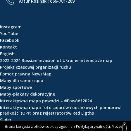
Artur Rosiński:
666-701-269
e
ś
c
i
Instagram
YouTube
Facebook
Kontakt
English
2022-2024 Russian invasion of Ukraine interactive map
Projekt czasowej organizacji ruchu
Pomoc prawna NewsMap
Mapy dla samorządu
Mapy sportowe
Mapy-plakaty dekoracyjne
Interaktywna mapa powodzi – #Powódź2024
Interaktywna mapa fotoradarów i odcinkowych pomiarów
prędkości (OPP) oraz rejestratorów Red Ligths
Slider
Strona korzysta z plików cookies zgodnie z
Polityką prywatności
. Możesz