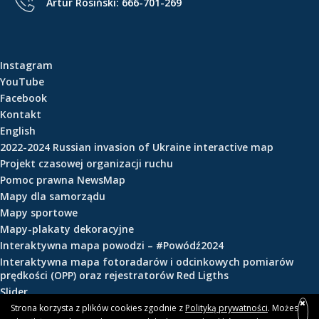
Artur Rosiński:
666-701-269
e
ś
c
i
Instagram
YouTube
Facebook
Kontakt
English
2022-2024 Russian invasion of Ukraine interactive map
Projekt czasowej organizacji ruchu
Pomoc prawna NewsMap
Mapy dla samorządu
Mapy sportowe
Mapy-plakaty dekoracyjne
Interaktywna mapa powodzi – #Powódź2024
Interaktywna mapa fotoradarów i odcinkowych pomiarów
prędkości (OPP) oraz rejestratorów Red Ligths
Slider
Strona korzysta z plików cookies zgodnie z
Polityką prywatności
. Możesz