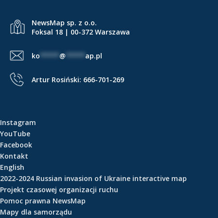
e
ś
NewsMap sp. z o.o.
c
Foksal 18 | 00-372 Warszawa
i
ko
*****
@
*****
ap.pl
Artur Rosiński:
666-701-269
Instagram
YouTube
Facebook
Kontakt
English
2022-2024 Russian invasion of Ukraine interactive map
Projekt czasowej organizacji ruchu
Pomoc prawna NewsMap
Mapy dla samorządu