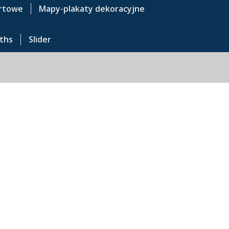
rtowe
Mapy-plakaty dekoracyjne
ths
Slider