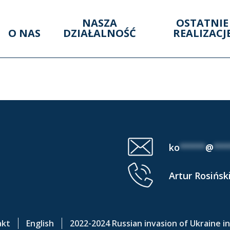
NASZA
OSTATNIE
O NAS
DZIAŁALNOŚĆ
REALIZACJ
ENCE AREA (13 VIII
ko
*****
@
***
Artur Rosińsk
akt
English
2022-2024 Russian invasion of Ukraine i