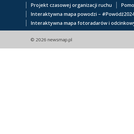
e
Projekt czasowej organizacji ruchu
Pomo
ś
Interaktywna mapa powodzi – #Powódź202
c
Interaktywna mapa fotoradarów i odcinkowy
i
© 2026 newsmap.pl