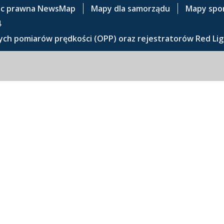
c prawna NewsMap
Mapy dla samorządu
Mapy spo
4
ch pomiarów prędkości (OPP) oraz rejestratorów Red Lig