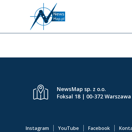
P
r
z
e
INFLU
j
d
ź
d
o
g
ł
ó
NewsMap sp. z o.o.
w
Foksal 18 | 00-372 Warszawa
n
e
j
t
Instagram
YouTube
Facebook
Kont
r