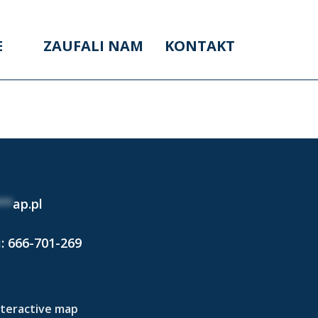
E
ZAUFALI NAM
KONTAKT
 2024)
**
ap.pl
i:
666-701-269
nteractive map