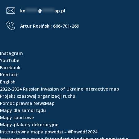
e
ko
*****
@
*****
ap.pl
ś
c
Artur Rosiński:
666-701-269
i
Instagram
YouTube
Facebook
Kontakt
English
2022-2024 Russian invasion of Ukraine interactive map
Projekt czasowej organizacji ruchu
Pomoc prawna NewsMap
Mapy dla samorządu
Mapy sportowe
Mapy-plakaty dekoracyjne
Interaktywna mapa powodzi – #Powódź2024
Interaktywna mapa fotoradarów i odcinkowych pomiarów