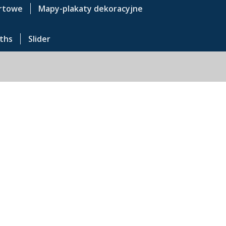
rtowe
Mapy-plakaty dekoracyjne
ths
Slider