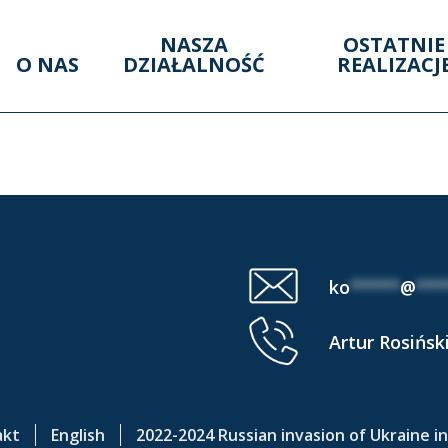
NASZA
OSTATNIE
O NAS
DZIAŁALNOŚĆ
REALIZACJ
ENCE AREA (18-19 III
ko
*****
@
***
Artur Rosińsk
akt
English
2022-2024 Russian invasion of Ukraine i