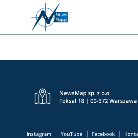
P
r
z
e
INFLU
j
d
ź
d
o
g
ł
ó
NewsMap sp. z o.o.
w
Foksal 18 | 00-372 Warszawa
n
e
j
t
Instagram
YouTube
Facebook
Kont
r