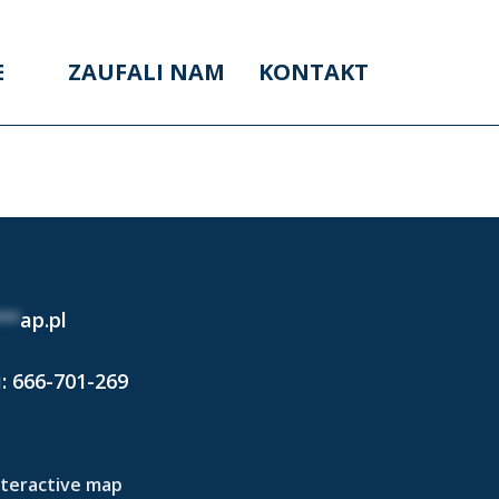
E
ZAUFALI NAM
KONTAKT
 2024)
**
ap.pl
i:
666-701-269
nteractive map