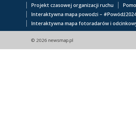
e
Projekt czasowej organizacji ruchu
Pomo
ś
Interaktywna mapa powodzi – #Powódź202
c
Interaktywna mapa fotoradarów i odcinkowy
i
© 2026 newsmap.pl