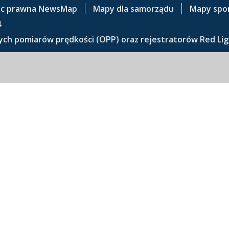
c prawna NewsMap
Mapy dla samorządu
Mapy spo
4
ch pomiarów prędkości (OPP) oraz rejestratorów Red Lig