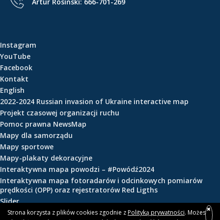
Artur Rosiński:
666-701-269
e
ś
c
i
Instagram
YouTube
Facebook
Kontakt
English
2022-2024 Russian invasion of Ukraine interactive map
Projekt czasowej organizacji ruchu
Pomoc prawna NewsMap
Mapy dla samorządu
Mapy sportowe
Mapy-plakaty dekoracyjne
Interaktywna mapa powodzi – #Powódź2024
Interaktywna mapa fotoradarów i odcinkowych pomiarów
prędkości (OPP) oraz rejestratorów Red Ligths
Slider
Strona korzysta z plików cookies zgodnie z
Polityką prywatności
. Możesz