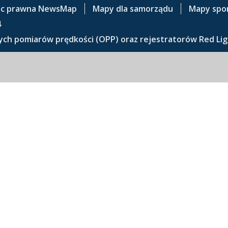
c prawna NewsMap
Mapy dla samorządu
Mapy spo
4
ch pomiarów prędkości (OPP) oraz rejestratorów Red Lig