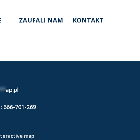
E
ZAUFALI NAM
KONTAKT
024)
**
ap.pl
i:
666-701-269
nteractive map