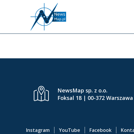
P
r
z
e
INF
j
d
ź
d
o
g
ł
ó
NewsMap sp. z o.o.
w
Foksal 18 | 00-372 Warszawa
n
e
j
t
Instagram
YouTube
Facebook
Kont
r