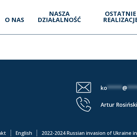
NASZA
OSTATNIE
O NAS
DZIAŁALNOŚĆ
REALIZACJ
LUENCE AREA (4 IV 2
ko
*****
@
***
Artur Rosińsk
akt
English
2022-2024 Russian invasion of Ukraine i