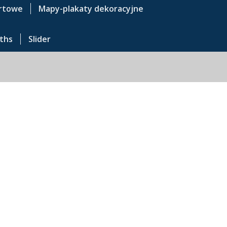
rtowe
Mapy-plakaty dekoracyjne
ths
Slider