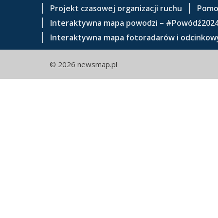
e
Projekt czasowej organizacji ruchu
Pomo
ś
Interaktywna mapa powodzi – #Powódź202
c
Interaktywna mapa fotoradarów i odcinkowy
i
© 2026 newsmap.pl