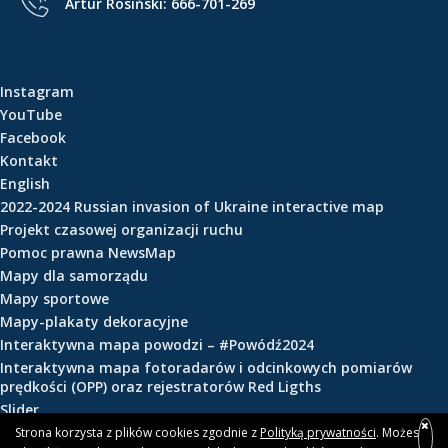
Artur Rosiński:
666-701-269
e
ś
c
i
Instagram
YouTube
Facebook
Kontakt
English
2022-2024 Russian invasion of Ukraine interactive map
Projekt czasowej organizacji ruchu
Pomoc prawna NewsMap
Mapy dla samorządu
Mapy sportowe
Mapy-plakaty dekoracyjne
Interaktywna mapa powodzi – #Powódź2024
Interaktywna mapa fotoradarów i odcinkowych pomiarów
prędkości (OPP) oraz rejestratorów Red Ligths
Slider
Strona korzysta z plików cookies zgodnie z
Polityką prywatności
. Możesz