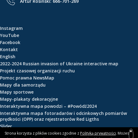
Artur Rosiński:
666-701-269
e
ś
c
i
Instagram
YouTube
Facebook
Kontakt
English
2022-2024 Russian invasion of Ukraine interactive map
Projekt czasowej organizacji ruchu
Pomoc prawna NewsMap
Mapy dla samorządu
Mapy sportowe
Mapy-plakaty dekoracyjne
Interaktywna mapa powodzi – #Powódź2024
Interaktywna mapa fotoradarów i odcinkowych pomiarów
prędkości (OPP) oraz rejestratorów Red Ligths
Slider
Strona korzysta z plików cookies zgodnie z
Polityką prywatności
. Możesz