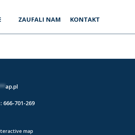
E
ZAUFALI NAM
KONTAKT
 2024)
**
ap.pl
i:
666-701-269
nteractive map