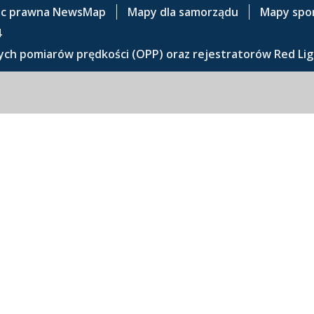
c prawna NewsMap
Mapy dla samorządu
Mapy spo
4
ch pomiarów prędkości (OPP) oraz rejestratorów Red Lig