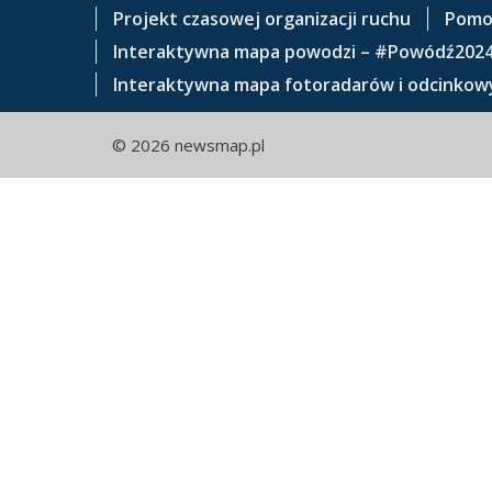
e
Projekt czasowej organizacji ruchu
Pomo
ś
Interaktywna mapa powodzi – #Powódź202
c
Interaktywna mapa fotoradarów i odcinkowy
i
© 2026 newsmap.pl