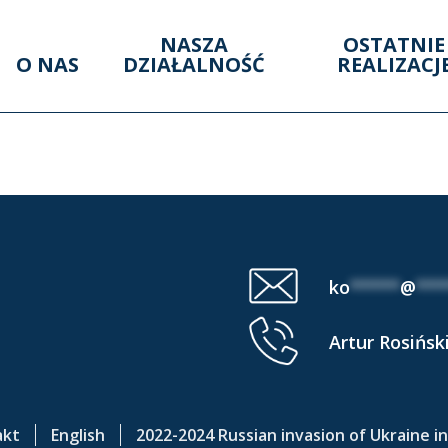
NASZA
OSTATNIE
O NAS
DZIAŁALNOŚĆ
REALIZACJ
OLLED AREA (19 IV
ko
*****
@
***
Artur Rosińsk
akt
English
2022-2024 Russian invasion of Ukraine i