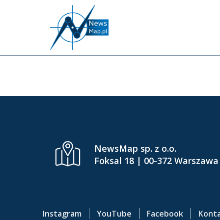
P
r
z
e
CONTR
j
d
ź
d
o
g
ł
ó
NewsMap sp. z o.o.
w
Foksal 18 | 00-372 Warszawa
n
e
j
t
Instagram
YouTube
Facebook
Kont
r