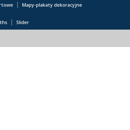
rtowe
Mapy-plakaty dekoracyjne
ths
Slider