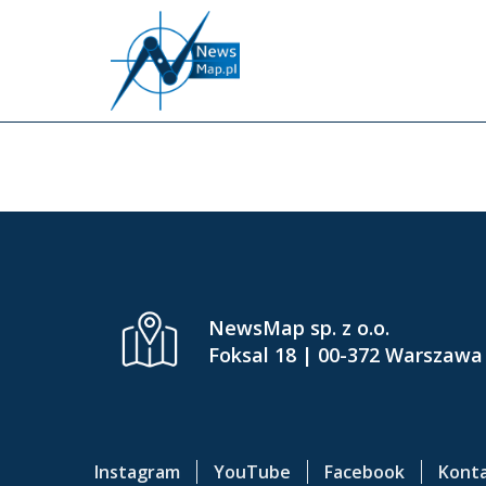
P
r
z
e
INFL
j
d
ź
d
o
g
ł
ó
NewsMap sp. z o.o.
w
Foksal 18 | 00-372 Warszawa
n
e
j
t
Instagram
YouTube
Facebook
Kont
r