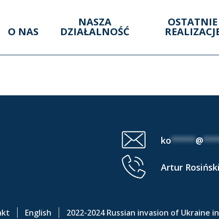
NASZA
OSTATNIE
O NAS
DZIAŁALNOŚĆ
REALIZACJ
UENCE AREA (27 XI 
ko
*****
@
***
Artur Rosińsk
akt
English
2022-2024 Russian invasion of Ukraine i