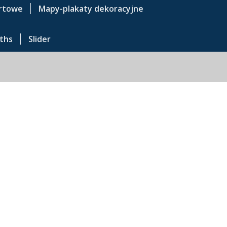
rtowe
Mapy-plakaty dekoracyjne
ths
Slider