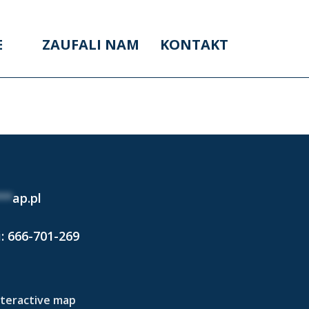
E
ZAUFALI NAM
KONTAKT
2023)
**
ap.pl
i:
666-701-269
nteractive map