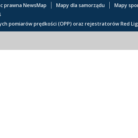
c prawna NewsMap
Mapy dla samorządu
Mapy spo
4
ch pomiarów prędkości (OPP) oraz rejestratorów Red Lig