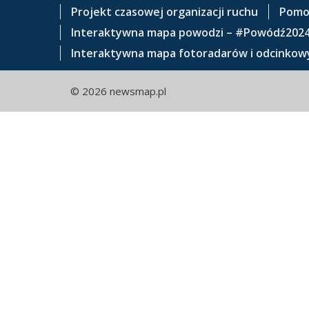
e
Projekt czasowej organizacji ruchu
Pomo
ś
Interaktywna mapa powodzi – #Powódź202
c
Interaktywna mapa fotoradarów i odcinkowy
i
© 2026 newsmap.pl