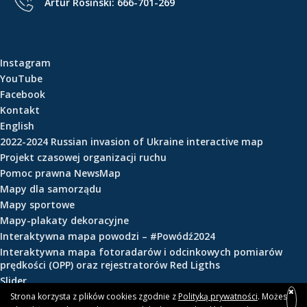
Artur Rosiński:
666-701-269
e
ś
c
i
Instagram
YouTube
Facebook
Kontakt
English
2022-2024 Russian invasion of Ukraine interactive map
Projekt czasowej organizacji ruchu
Pomoc prawna NewsMap
Mapy dla samorządu
Mapy sportowe
Mapy-plakaty dekoracyjne
Interaktywna mapa powodzi – #Powódź2024
Interaktywna mapa fotoradarów i odcinkowych pomiarów
prędkości (OPP) oraz rejestratorów Red Ligths
Slider
Strona korzysta z plików cookies zgodnie z
Polityką prywatności
. Możesz