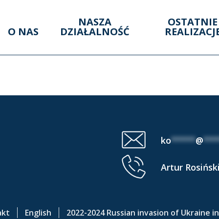
NASZA
OSTATNIE
O NAS
DZIAŁALNOŚĆ
REALIZACJ
LUENCE AREA (2 I 2
ko
*****
@
***
Artur Rosińsk
akt
English
2022-2024 Russian invasion of Ukraine i