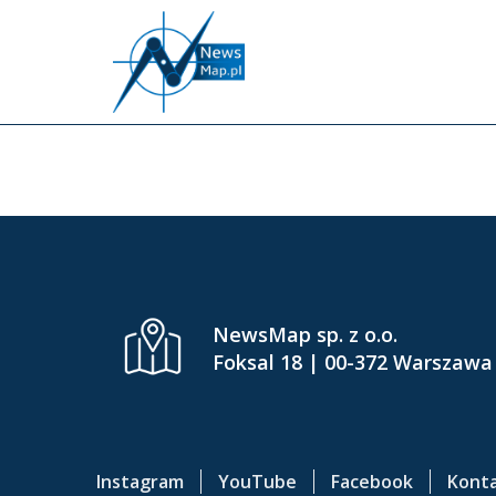
P
r
z
e
INF
j
d
ź
d
o
g
ł
ó
NewsMap sp. z o.o.
w
Foksal 18 | 00-372 Warszawa
n
e
j
t
Instagram
YouTube
Facebook
Kont
r