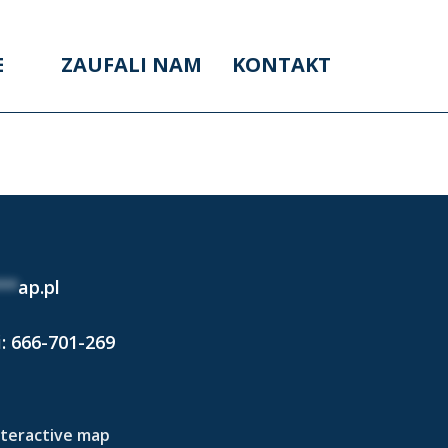
E
ZAUFALI NAM
KONTAKT
024)
**
ap.pl
i:
666-701-269
nteractive map