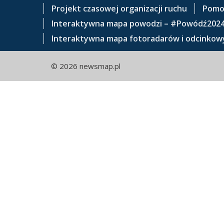
e
Projekt czasowej organizacji ruchu
Pomo
ś
Interaktywna mapa powodzi – #Powódź202
c
Interaktywna mapa fotoradarów i odcinkowy
i
© 2026 newsmap.pl