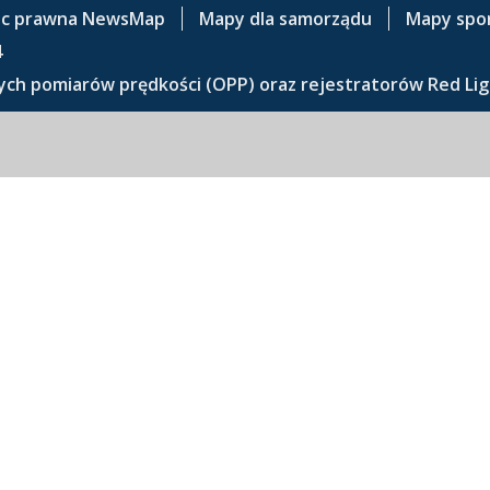
c prawna NewsMap
Mapy dla samorządu
Mapy spo
4
ch pomiarów prędkości (OPP) oraz rejestratorów Red Lig