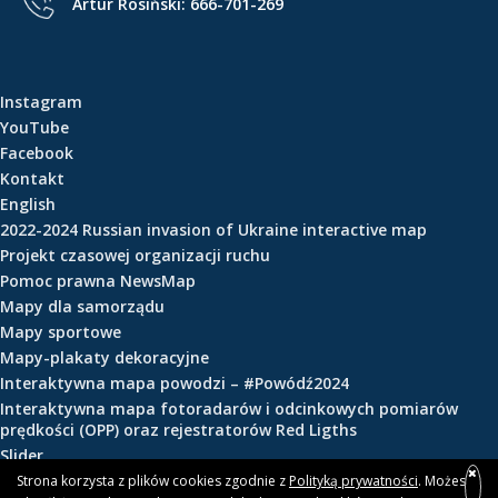
Artur Rosiński:
666-701-269
e
ś
c
i
Instagram
YouTube
Facebook
Kontakt
English
2022-2024 Russian invasion of Ukraine interactive map
Projekt czasowej organizacji ruchu
Pomoc prawna NewsMap
Mapy dla samorządu
Mapy sportowe
Mapy-plakaty dekoracyjne
Interaktywna mapa powodzi – #Powódź2024
Interaktywna mapa fotoradarów i odcinkowych pomiarów
prędkości (OPP) oraz rejestratorów Red Ligths
Slider
Strona korzysta z plików cookies zgodnie z
Polityką prywatności
. Możesz