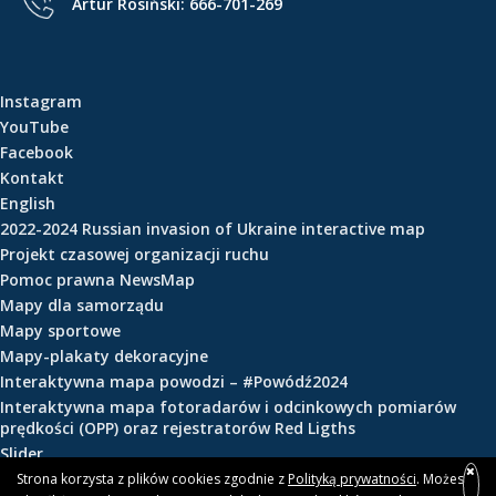
Artur Rosiński:
666-701-269
e
ś
c
i
Instagram
YouTube
Facebook
Kontakt
English
2022-2024 Russian invasion of Ukraine interactive map
Projekt czasowej organizacji ruchu
Pomoc prawna NewsMap
Mapy dla samorządu
Mapy sportowe
Mapy-plakaty dekoracyjne
Interaktywna mapa powodzi – #Powódź2024
Interaktywna mapa fotoradarów i odcinkowych pomiarów
prędkości (OPP) oraz rejestratorów Red Ligths
Slider
Strona korzysta z plików cookies zgodnie z
Polityką prywatności
. Możesz