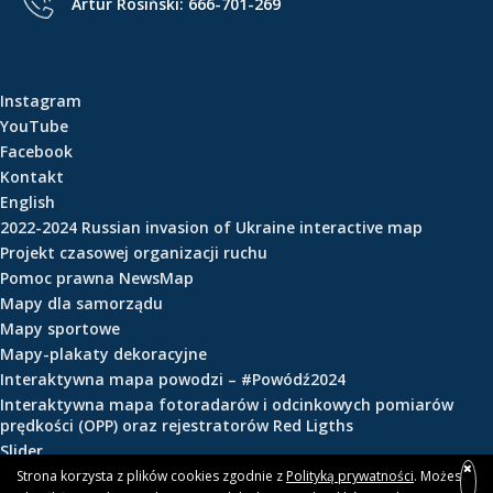
Artur Rosiński:
666-701-269
e
ś
c
i
Instagram
YouTube
Facebook
Kontakt
English
2022-2024 Russian invasion of Ukraine interactive map
Projekt czasowej organizacji ruchu
Pomoc prawna NewsMap
Mapy dla samorządu
Mapy sportowe
Mapy-plakaty dekoracyjne
Interaktywna mapa powodzi – #Powódź2024
Interaktywna mapa fotoradarów i odcinkowych pomiarów
prędkości (OPP) oraz rejestratorów Red Ligths
Slider
Strona korzysta z plików cookies zgodnie z
Polityką prywatności
. Możesz