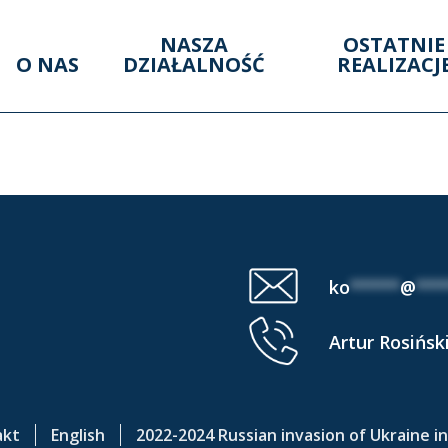
NASZA
OSTATNIE
O NAS
DZIAŁALNOŚĆ
REALIZACJ
OKRĘGI OTOCZENI
ko
*****
@
***
Artur Rosińsk
akt
English
2022-2024 Russian invasion of Ukraine i