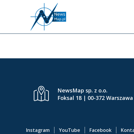
P
r
z
e
j
d
ź
d
o
g
ł
ó
NewsMap sp. z o.o.
w
Foksal 18 | 00-372 Warszawa
n
e
j
t
Instagram
YouTube
Facebook
Kont
r