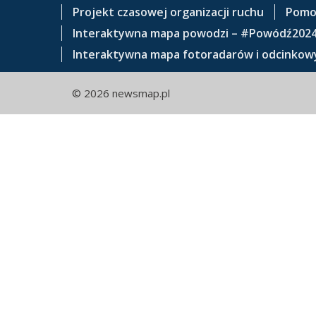
e
Projekt czasowej organizacji ruchu
Pomo
ś
Interaktywna mapa powodzi – #Powódź202
c
Interaktywna mapa fotoradarów i odcinkowy
i
© 2026 newsmap.pl