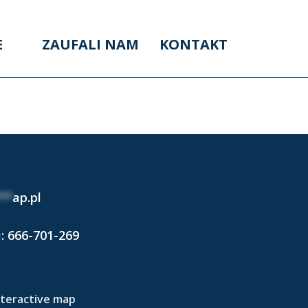
E
ZAUFALI NAM
KONTAKT
A
**
ap.pl
i:
666-701-269
nteractive map