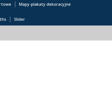
rtowe
Mapy-plakaty dekoracyjne
ths
Slider