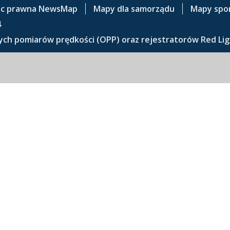
c prawna NewsMap
Mapy dla samorządu
Mapy spo
4
ch pomiarów prędkości (OPP) oraz rejestratorów Red Lig