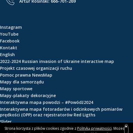
Artur Rosiński:
666-701-269
e
ś
c
i
Instagram
YouTube
Facebook
Kontakt
English
2022-2024 Russian invasion of Ukraine interactive map
Projekt czasowej organizacji ruchu
Pomoc prawna NewsMap
Mapy dla samorządu
Mapy sportowe
Mapy-plakaty dekoracyjne
Interaktywna mapa powodzi – #Powódź2024
Interaktywna mapa fotoradarów i odcinkowych pomiarów
prędkości (OPP) oraz rejestratorów Red Ligths
Slider
Strona korzysta z plików cookies zgodnie z
Polityką prywatności
. Możesz