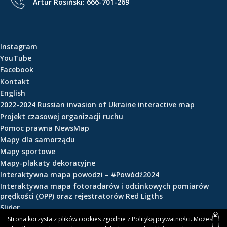
Artur Rosiński:
666-701-269
e
ś
c
i
Instagram
YouTube
Facebook
Kontakt
English
2022-2024 Russian invasion of Ukraine interactive map
Projekt czasowej organizacji ruchu
Pomoc prawna NewsMap
Mapy dla samorządu
Mapy sportowe
Mapy-plakaty dekoracyjne
Interaktywna mapa powodzi – #Powódź2024
Interaktywna mapa fotoradarów i odcinkowych pomiarów
prędkości (OPP) oraz rejestratorów Red Ligths
Slider
Strona korzysta z plików cookies zgodnie z
Polityką prywatności
. Możesz