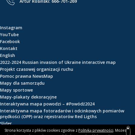
Artur Rosiński:
666-701-269
e
ś
c
i
Instagram
YouTube
Facebook
Kontakt
English
2022-2024 Russian invasion of Ukraine interactive map
Projekt czasowej organizacji ruchu
Pomoc prawna NewsMap
Mapy dla samorządu
Mapy sportowe
Mapy-plakaty dekoracyjne
Interaktywna mapa powodzi – #Powódź2024
Interaktywna mapa fotoradarów i odcinkowych pomiarów
prędkości (OPP) oraz rejestratorów Red Ligths
Slider
Strona korzysta z plików cookies zgodnie z
Polityką prywatności
. Możesz