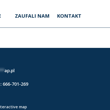
E
ZAUFALI NAM
KONTAKT
2023)
**
ap.pl
i:
666-701-269
nteractive map