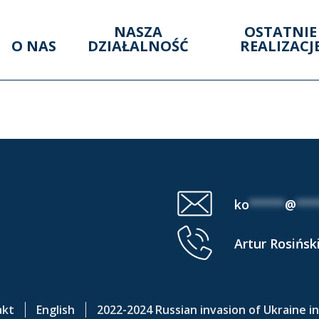
NASZA
OSTATNIE
O NAS
DZIAŁALNOŚĆ
REALIZACJ
ROLLED AREA (3 VI 
ko
*****
@
***
Artur Rosińsk
akt
English
2022-2024 Russian invasion of Ukraine i