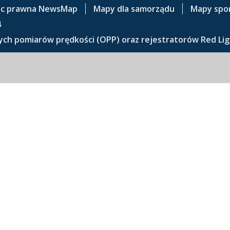
c prawna NewsMap
Mapy dla samorządu
Mapy spo
4
ch pomiarów prędkości (OPP) oraz rejestratorów Red Lig