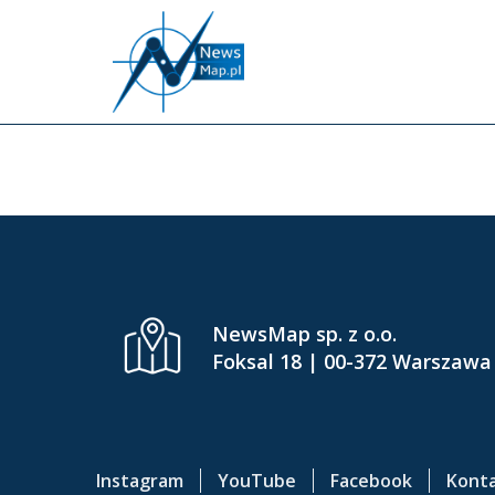
P
r
z
e
CONT
j
d
ź
d
o
g
ł
ó
NewsMap sp. z o.o.
w
Foksal 18 | 00-372 Warszawa
n
e
j
t
Instagram
YouTube
Facebook
Kont
r