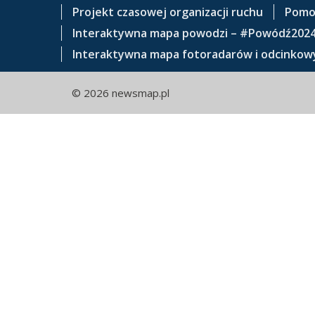
e
Projekt czasowej organizacji ruchu
Pomo
ś
Interaktywna mapa powodzi – #Powódź202
c
Interaktywna mapa fotoradarów i odcinkowy
i
© 2026 newsmap.pl