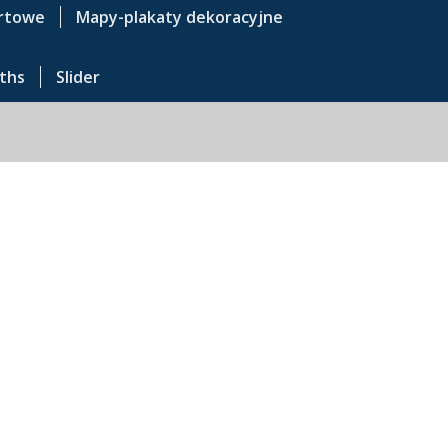
rtowe
Mapy-plakaty dekoracyjne
ths
Slider