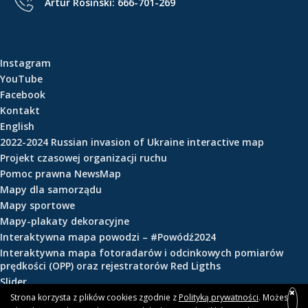
Artur Rosiński:
666-701-269
e
ś
c
i
Instagram
YouTube
Facebook
Kontakt
English
2022-2024 Russian invasion of Ukraine interactive map
Projekt czasowej organizacji ruchu
Pomoc prawna NewsMap
Mapy dla samorządu
Mapy sportowe
Mapy-plakaty dekoracyjne
Interaktywna mapa powodzi – #Powódź2024
Interaktywna mapa fotoradarów i odcinkowych pomiarów
prędkości (OPP) oraz rejestratorów Red Ligths
Slider
Strona korzysta z plików cookies zgodnie z
Polityką prywatności
. Możesz