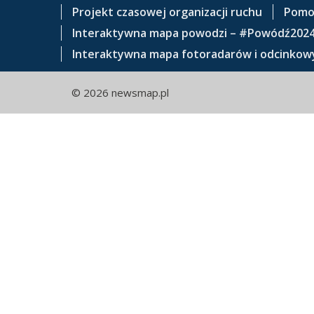
e
Projekt czasowej organizacji ruchu
Pomo
ś
Interaktywna mapa powodzi – #Powódź202
c
Interaktywna mapa fotoradarów i odcinkowy
i
© 2026 newsmap.pl