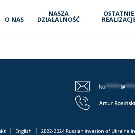
NASZA
OSTATNIE
O NAS
DZIAŁALNOŚĆ
REALIZACJ
LUENCE AREA (19 V 2
ko
*****
@
***
Artur Rosińsk
akt
English
2022-2024 Russian invasion of Ukraine i