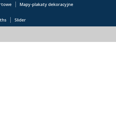
rtowe
Mapy-plakaty dekoracyjne
ths
Slider