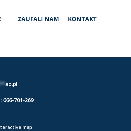
E
ZAUFALI NAM
KONTAKT
024)
**
ap.pl
i:
666-701-269
nteractive map