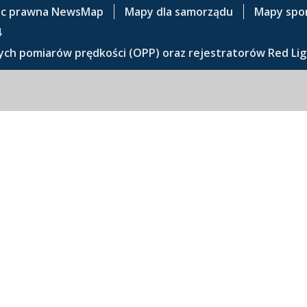
c prawna NewsMap
Mapy dla samorządu
Mapy spo
4
ch pomiarów prędkości (OPP) oraz rejestratorów Red Lig