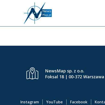
P
r
z
e
INF
j
d
ź
d
o
g
ł
ó
NewsMap sp. z o.o.
w
Foksal 18 | 00-372 Warszawa
n
e
j
t
Instagram
YouTube
Facebook
Kont
r