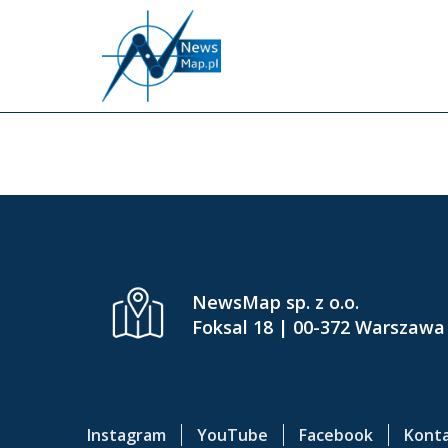
P
r
z
e
INFL
j
d
ź
d
o
g
ł
ó
NewsMap sp. z o.o.
w
Foksal 18 | 00-372 Warszawa
n
e
j
t
Instagram
YouTube
Facebook
Kont
r