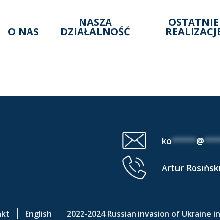
NASZA
OSTATNIE
O NAS
DZIAŁALNOŚĆ
REALIZACJ
UENCE AREA (28 IV 
ko
*****
@
***
Artur Rosińsk
akt
English
2022-2024 Russian invasion of Ukraine i