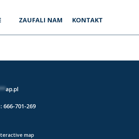
E
ZAUFALI NAM
KONTAKT
2024)
**
ap.pl
i:
666-701-269
nteractive map