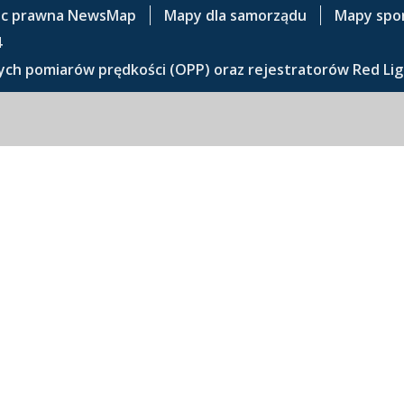
c prawna NewsMap
Mapy dla samorządu
Mapy spo
4
ch pomiarów prędkości (OPP) oraz rejestratorów Red Lig