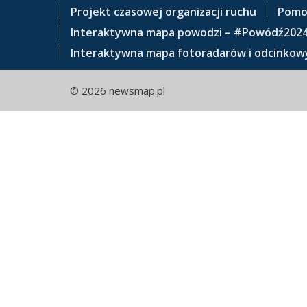
e
Projekt czasowej organizacji ruchu
Pomo
ś
Interaktywna mapa powodzi – #Powódź202
c
Interaktywna mapa fotoradarów i odcinkowy
i
© 2026 newsmap.pl