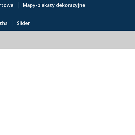
rtowe
Mapy-plakaty dekoracyjne
ths
Slider