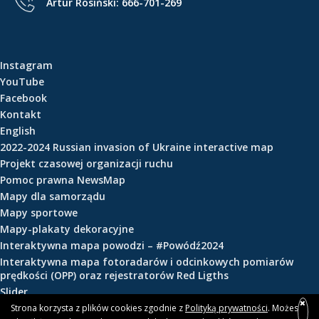
Artur Rosiński:
666-701-269
e
ś
c
i
Instagram
YouTube
Facebook
Kontakt
English
2022-2024 Russian invasion of Ukraine interactive map
Projekt czasowej organizacji ruchu
Pomoc prawna NewsMap
Mapy dla samorządu
Mapy sportowe
Mapy-plakaty dekoracyjne
Interaktywna mapa powodzi – #Powódź2024
Interaktywna mapa fotoradarów i odcinkowych pomiarów
prędkości (OPP) oraz rejestratorów Red Ligths
Slider
Strona korzysta z plików cookies zgodnie z
Polityką prywatności
. Możesz