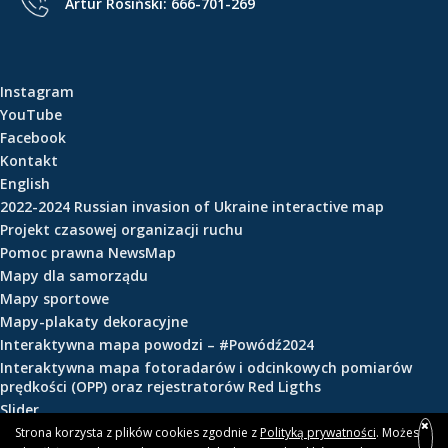
Artur Rosiński:
666-701-269
e
ś
c
i
Instagram
YouTube
Facebook
Kontakt
English
2022-2024 Russian invasion of Ukraine interactive map
Projekt czasowej organizacji ruchu
Pomoc prawna NewsMap
Mapy dla samorządu
Mapy sportowe
Mapy-plakaty dekoracyjne
Interaktywna mapa powodzi – #Powódź2024
Interaktywna mapa fotoradarów i odcinkowych pomiarów
prędkości (OPP) oraz rejestratorów Red Ligths
Slider
Strona korzysta z plików cookies zgodnie z
Polityką prywatności
. Możesz