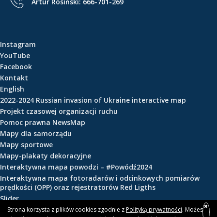
Artur Rosiński:
666-701-269
e
ś
c
i
Instagram
YouTube
Facebook
Kontakt
English
2022-2024 Russian invasion of Ukraine interactive map
Projekt czasowej organizacji ruchu
Pomoc prawna NewsMap
Mapy dla samorządu
Mapy sportowe
Mapy-plakaty dekoracyjne
Interaktywna mapa powodzi – #Powódź2024
Interaktywna mapa fotoradarów i odcinkowych pomiarów
prędkości (OPP) oraz rejestratorów Red Ligths
Slider
Strona korzysta z plików cookies zgodnie z
Polityką prywatności
. Możesz