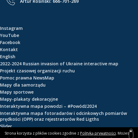
Artur Rosiński:
666-701-269
e
ś
c
i
Instagram
YouTube
Facebook
Kontakt
English
2022-2024 Russian invasion of Ukraine interactive map
Projekt czasowej organizacji ruchu
Pomoc prawna NewsMap
Mapy dla samorządu
Mapy sportowe
Mapy-plakaty dekoracyjne
Interaktywna mapa powodzi – #Powódź2024
Interaktywna mapa fotoradarów i odcinkowych pomiarów
prędkości (OPP) oraz rejestratorów Red Ligths
Slider
Strona korzysta z plików cookies zgodnie z
Polityką prywatności
. Możesz